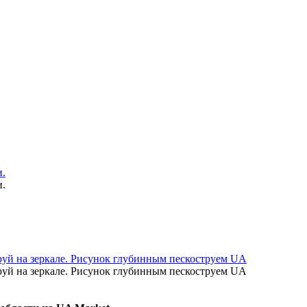
и.
и.
руй на зеркале. Рисунок глубинным пескоструем UA
руй на зеркале. Рисунок глубинным пескоструем UA