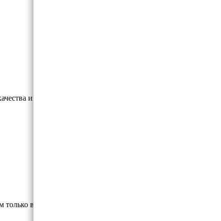
качества из монофиламентной нити.
м только высококлассные материалы.