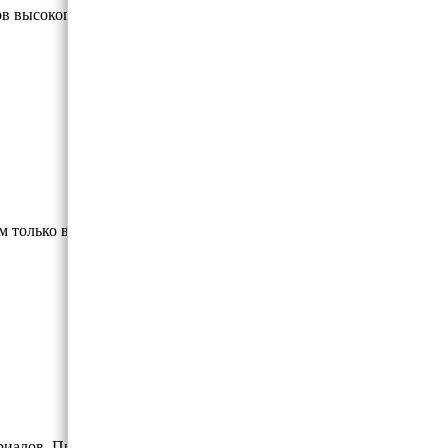
 высокого качества.
м только высококлассные материалы.
иалов. Профессиональная остастка.