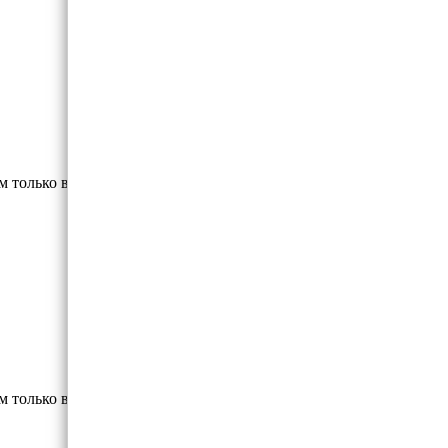
м только высококлассные материалы.
м только высококлассные материалы.