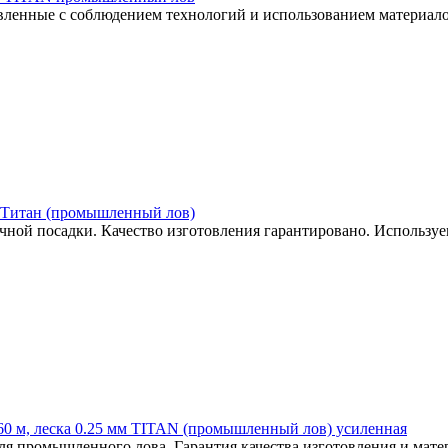
ленные с соблюдением технологий и использованием материалов
а. Титан (промышленный лов)
ой посадки. Качество изготовления гарантировано. Используе
а 60 м, леска 0.25 мм TITAN (промышленный лов) усиленная
 промышленного лова. Гарантия качества изготовления и матер