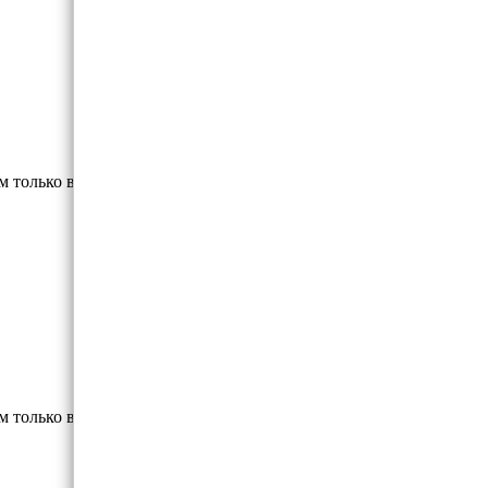
м только высококлассные материалы.
м только высококлассные материалы.