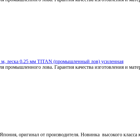
60 м, леска 0.25 мм TITAN (промышленный лов) усиленная
 промышленного лова. Гарантия качества изготовления и матер
пония, оригинал от производителя. Новинка высокого класса 