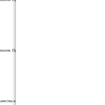
иалов. Профессиональная остастка.
качества из монофиламентной нити.