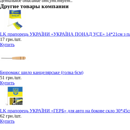
Детальное описание отсутствует..
Другие товары компании
LK прапорець УКРАЇНИ «УКРАЇНА ПОНАД УСЕ» 14*21см з п
17 грн./шт.
Купить
Бюромакс шило канцелярське (голка 6см)
51 грн./шт.
Купить
LK прапорець УКРАЇНИ «ГЕРБ» для авто на бокове скло 30*45
62 грн./шт.
Купить