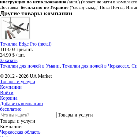
инструкция по использованию
(англ.) (может не идти в комплекте
Доставка:
бесплатно по Украине
("склад-склад" Нова Почта, Инта
Другие товары компании
Точилка Edge Pro (metal)
1113.03 грн./шт.
24.90 $ / шт.
Заказать
Точилки для ножей в Умани
,
Точилки для ножей в Черкассах
,
Си
© 2012 - 2026 UA Market
Товары и услуги
Компании
Войти
Корзина
Добавить компанию
бесплатно
Товары и услуги
Товары и услуги
Компании
Черкасская область