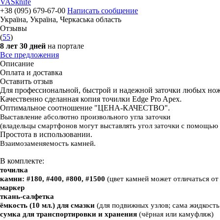
VASknife
+38 (095) 679-67-00
Написать сообщение
Україна
,
Україна, Черкаська область
Отзывы
(
55
)
8 лет 30 дней
на портале
Все предложения
Описание
Оплата и доставка
Оставить отзыв
Для профессиональной, быстрой и надежной заточки любых нож
Качественно сделанная копия точилки Edge Pro Apex.
Оптимальное соотношение "ЦЕНА-КАЧЕСТВО".
Выставление абсолютно произвольного угла заточки
(владельцы смартфонов
могут выставлять угол заточки с помощь
Простота в использовании.
Взаимозаменяемость камней.
В комплекте:
точилка
камни: #180, #400, #800, #1500
(цвет камней может отличаться от
маркер
ткань-салфетка
ёмкость (10 мл.) для смазки
(для подвижных узлов; сама жидкость 
сумка для транспортировки и хранения
(чёрная или камуфляж)